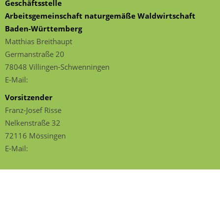
Geschäftsstelle
Arbeitsgemeinschaft naturgemäße Waldwirtschaft
Baden-Württemberg
Matthias Breithaupt
Germanstraße 20
78048 Villingen-Schwenningen
E-Mail:
Vorsitzender
Franz-Josef Risse
Nelkenstraße 32
72116 Mössingen
E-Mail:
Impressum
|
Datenschutz
ANW Hochschulgruppe Rottenburg
ANW Landesgruppe BW